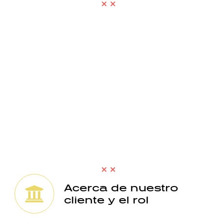
¡Hola!
Desde N12 te escribimos una carta para que antes
de postular tengas elementos de juicio suficientes
para que decidas si esta búsqueda es algo que:
Podría ser para ti
Es algo en lo que vale la pena que inviertas
tiempo, o
Es algo que podría llegar a interesarle a
alguien que conozcas.
Acerca de nuestro
cliente y el rol