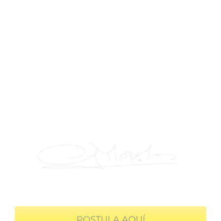
En ningún caso te solicitaremos que respondas test
psicológicos proyectivos (colores, manchas, dibujos,
etc.) en las etapas del proceso.
Desde ya te deseamos mucho éxito en tu
postulación y esperamos saber más de ti.
María Cristina Morales
Directora Ejecutiva N12
POSTULA AQUÍ